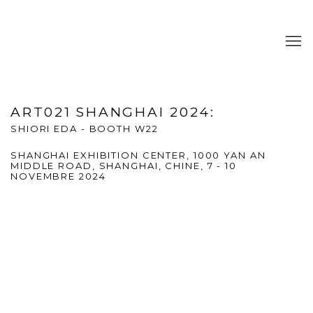
ART021 SHANGHAI 2024
:
SHIORI EDA - BOOTH W22
SHANGHAI EXHIBITION CENTER, 1000 YAN AN
MIDDLE ROAD, SHANGHAI, CHINE,
7 - 10
NOVEMBRE 2024
Open a larger version of the following image in a popup: