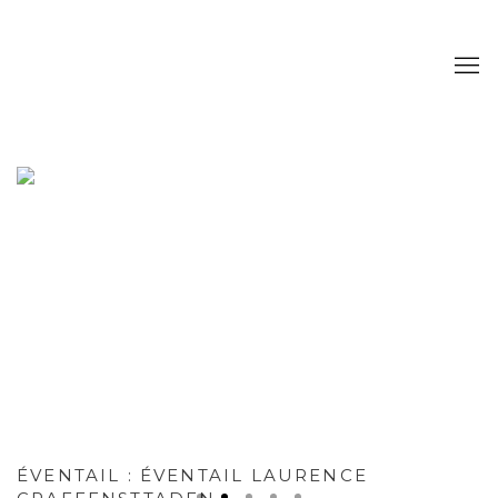
A2Z ART GALLERY
ÉVENTAIL
:
ÉVENTAIL LAURENCE
:
EXPOSITION