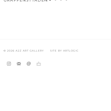
PERSONNELLE DE SHIORI EDA
GRAFFENSTTADEN
© 2026 A2Z ART GALLERY
SITE BY ARTLOGIC