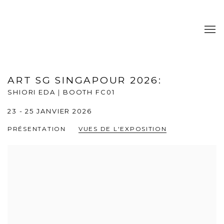
ART SG SINGAPOUR 2026
:
SHIORI EDA｜BOOTH FC01
23 - 25 JANVIER 2026
PRÉSENTATION
VUES DE L'EXPOSITION
Open a larger version of the following image in a popup: