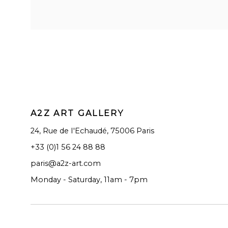
A2Z ART GALLERY
24, Rue de I'Echaudé, 75006 Paris
+33 (0)1 56 24 88 88
paris@a2z-art.com
Monday - Saturday, 11am - 7pm