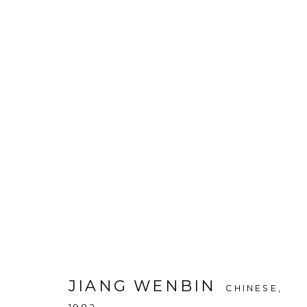
SANG D'ENCRE, SANG D'Â
EXPOSITION EN DUO DE J
2025年2月6日 - 3月1日
JIANG WENBIN
CHINESE,
介绍
作品
展览现场
分享