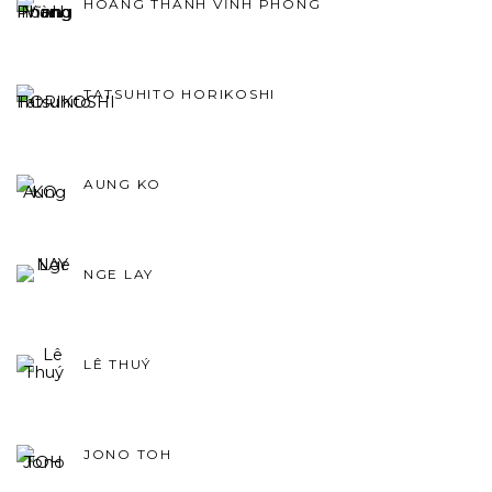
HOÀNG THANH VĨNH PHONG
TATSUHITO HORIKOSHI
AUNG KO
NGE LAY
LÊ THUÝ
JONO TOH