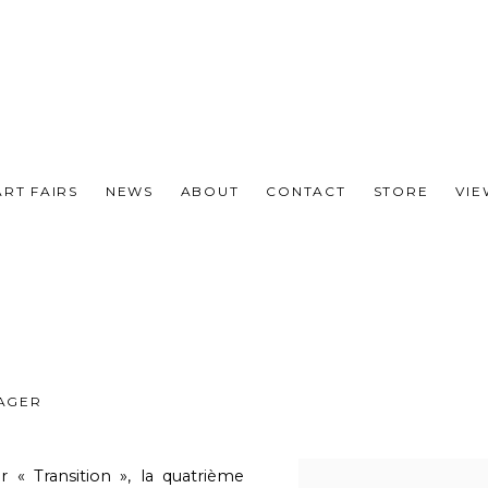
ART FAIRS
NEWS
ABOUT
CONTACT
STORE
VI
AGER
 « Transition », la quatrième