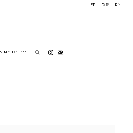
FR
简体
EN
EWING ROOM