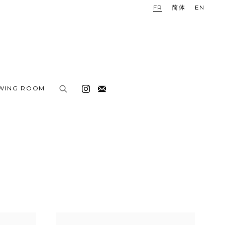
FR
简体
EN
EWING ROOM