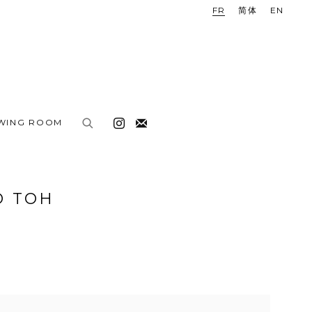
FR
简体
EN
EWING ROOM
O TOH