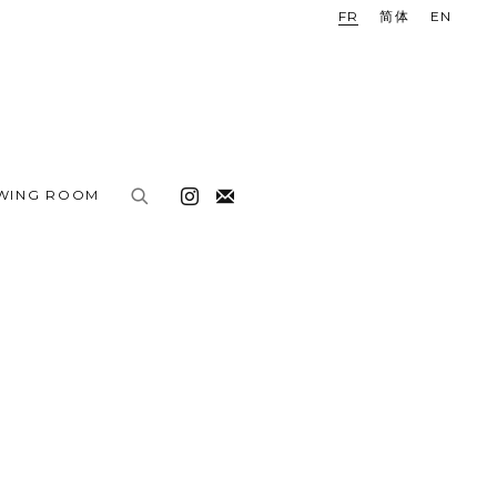
FR
简体
EN
EWING ROOM