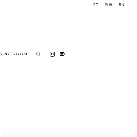
FR
简体
EN
EWING ROOM