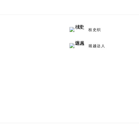
枝史织
堀越达人