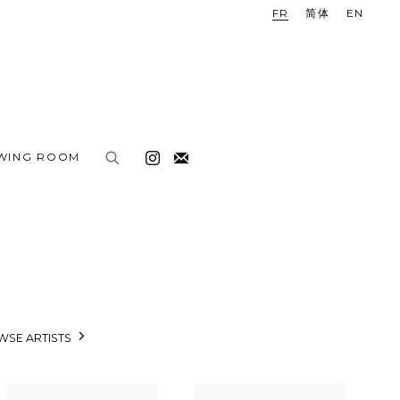
FR
简体
EN
EWING ROOM
SE ARTISTS