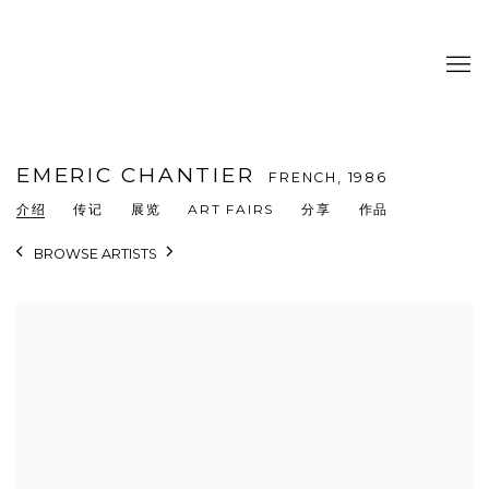
EMERIC CHANTIER
FRENCH,
1986
介绍
传记
展览
ART FAIRS
分享
作品
BROWSE ARTISTS
View works.