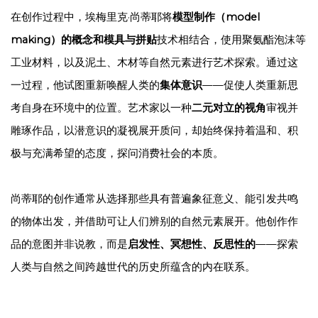
在创作过程中，埃梅里克·尚蒂耶将
模型制作（model
making）的概念和模具与拼贴
技术相结合，使用聚氨酯泡沫等
工业材料，以及泥土、木材等自然元素进行艺术探索。通过这
一过程，他试图重新唤醒人类的
集体意识
——促使人类重新思
考自身在环境中的位置。艺术家以一种
二元对立的视角
审视并
雕琢作品，以潜意识的凝视展开质问，却始终保持着温和、积
极与充满希望的态度，探问消费社会的本质。
尚蒂耶的创作通常从选择那些具有普遍象征意义、能引发共鸣
的物体出发，并借助可让人们辨别的自然元素展开。他创作作
品的意图并非说教，而是
启发性、冥想性、反思性的
——探索
人类与自然之间跨越世代的历史所蕴含的内在联系。