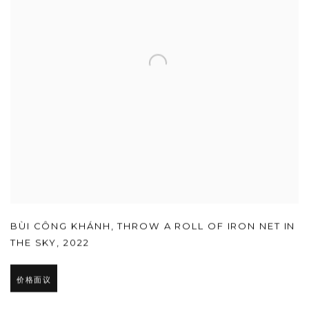
BÙI CÔNG KHÁNH
,
THROW A ROLL OF IRON NET IN
THE SKY
,
2022
价格面议