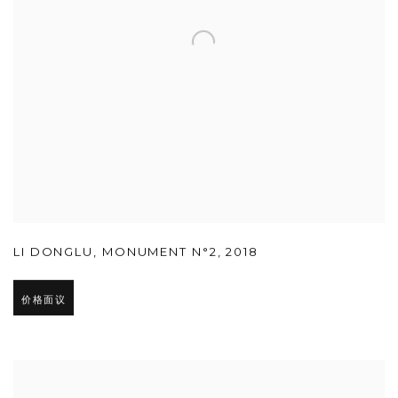
LI DONGLU
,
MONUMENT N°2
,
2018
价格面议