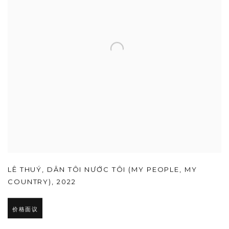
LÊ THUÝ
,
DÂN TÔI NƯỚC TÔI (MY PEOPLE
,
MY
COUNTRY)
,
2022
价格面议