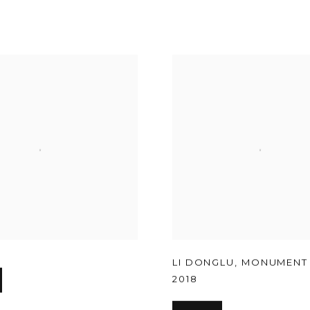
r version of image
LI DONGLU
,
MONUMENT 
2018