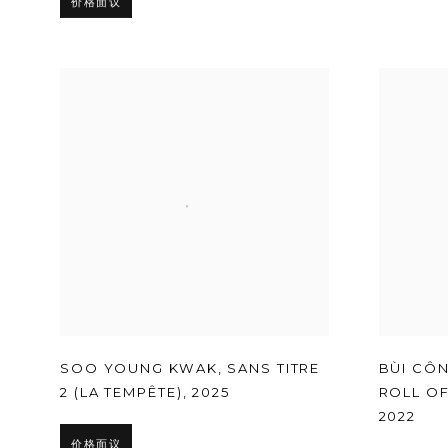
价格面议
SOO YOUNG KWAK
,
SANS TITRE
BÙI CÔ
2 (LA TEMPÊTE)
,
2025
ROLL OF
2022
价格面议