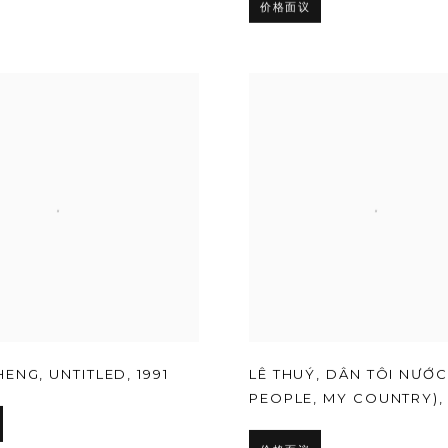
价格面议
HENG
,
UNTITLED
,
1991
LÊ THUÝ
,
DÂN TÔI NƯỚC
PEOPLE
,
MY COUNTRY)