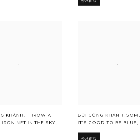
价格面议
NG KHÁNH
,
THROW A
BÙI CÔNG KHÁNH
,
SOME
 IRON NET IN THE SKY
,
IT'S GOOD TO BE BLUE
,
价格面议